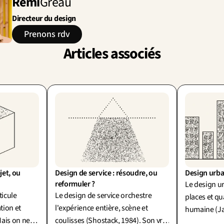
Rémi
Gréau
Directeur du design
Prenons rdv
Articles associés
et, ou 
Design de service : résoudre, ou 
Design urbain
reformuler ?
Le design ur
ticule
Le design de service orchestre
places et qua
tion et
l'expérience entière, scène et
humaine (Ja
ais on ne
coulisses (Shostack, 1984). Son vrai
: le plan vu 