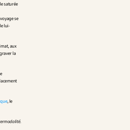
le saturée 
 voyage se 
e lui-
imat, aux 
raver la 
e 
placement 
ique
, le 
ntermodalité.