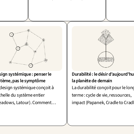
 veut le
travail : reformuler la demande
vécue au sol
'un moyen de
avant de la résoudre.
ign systémique : penser le 
Durabilité : le désir d'aujourd'hui
stème, pas le symptôme
la planète de demain
design systémique conçoit à
La durabilité conçoit pour le lon
chelle du système entier
terme : cycle de vie, ressources,
eadows, Latour). Comment
impact (Papanek, Cradle to Cradl
plifier sans mutiler le réel ? Un
Mais le design fait aussi
 : simplexité.
consommer. Le désir d'aujourd'
contre la planète de demain.