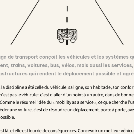
ign de transport conçoit les véhicules et les systèmes qu
nt, trains, voitures, bus, vélos, mais aussi les services,
rastructures qui rendent le déplacement possible et agré
a discipline a été celle du véhicule, sa ligne, son habitacle, son confort.
n'est pas le véhicule : c'est d'aller d'un point à un autre, dans de bonnes
Comme le résume l'idée du « mobility as a service », ce que cherche l'us
éder une voiture, c'est de résoudre un déplacement, porte à porte, avec
possible.
st là, et elle est lourde de conséquences. Concevoir un meilleur véhicule,