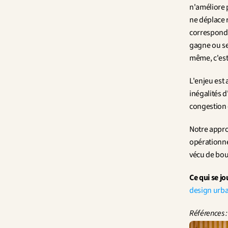
n'améliore p
ne déplace r
correspondan
gagne ou se
même, c'est
L'enjeu est 
inégalités 
congestion o
Notre approc
opérationnel
vécu de bou
Ce qui se jou
design urb
Références :