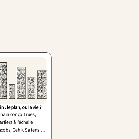
 : le plan, ou la vie ?
bain conçoit rues,
rtiers à l'échelle
cobs, Gehl). Sa tension
d'en haut contre la vie