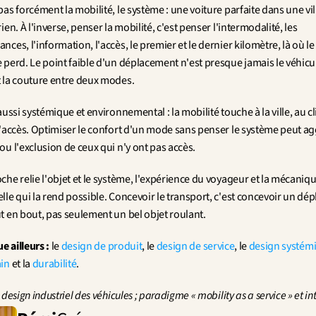
as forcément la mobilité, le système : une voiture parfaite dans une vil
ien. À l'inverse, penser la mobilité, c'est penser l'intermodalité, les 
ces, l'information, l'accès, le premier et le dernier kilomètre, là où le
 perd. Le point faible d'un déplacement n'est presque jamais le véhicul
 la couture entre deux modes.
aussi systémique et environnemental : la mobilité touche à la ville, au cl
d'accès. Optimiser le confort d'un mode sans penser le système peut agg
u l'exclusion de ceux qui n'y ont pas accès.
he relie l'objet et le système, l'expérience du voyageur et la mécaniqu
le qui la rend possible. Concevoir le transport, c'est concevoir un dé
t en bout, pas seulement un bel objet roulant.
e ailleurs :
 le 
design de produit
, le 
design de service
, le 
design systém
ain
 et la 
durabilité
.
 design industriel des véhicules ; paradigme « mobility as a service » et i