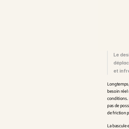
Le des
déplace
et inf
Longtemps, l
besoin réel 
conditions. 
pas de poss
de friction 
La bascule e