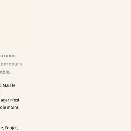
i nous 
 parcours 
able.
 Mais le 
 
ager n'est 
 le moins 
 l'objet, 