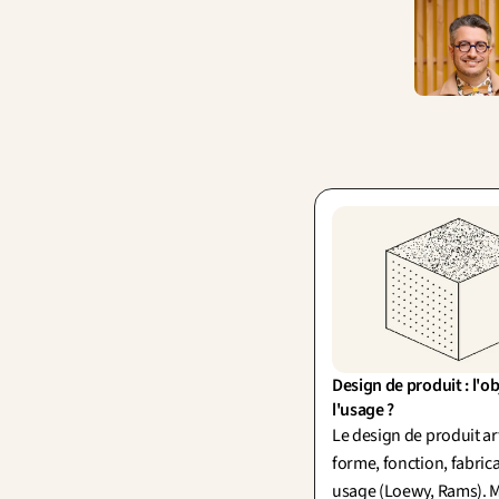
Design de produit : l'obj
l'usage ?
Le design de produit ar
forme, fonction, fabrica
usage (Loewy, Rams). M