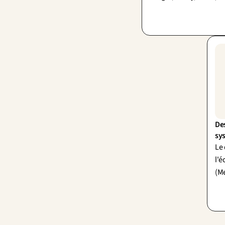
veut pas la perceuse, on
trou : l'objet n'est qu
l'usage.
Des
sy
Le 
l'é
(M
sim
mot