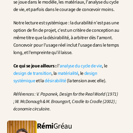
se joue dans le modèle, les matériaux, l'analyse du cycle 
de vie, et parfois dans le courage de concevoir moins.
Notre lecture est systémique : la durabilité n'est pas une 
option de fin de projet, c'est un critère de conception au 
même titre que la désirabilité, à arbitrer dès l'amont. 
Concevoir pour l'usage réel inclut l'usage dans le temps 
long, et l'empreinte qu'il laisse.
Ce qui se joue ailleurs :
 l'
analyse du cycle de vie
, le 
design de transition
, la 
matérialité
, le 
design 
systémique
 et la 
désirabilité
 (la tension avec elle).
Références : V. Papanek, Design for the Real World (1971) 
; W. McDonough & M. Braungart, Cradle to Cradle (2002) ; 
économie circulaire.
Rémi
Gréau