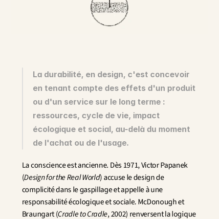
Innovation
Sciences humaines et sociales
Intelligence artificielle
Stratégie services
Design
Expérience client & collaborateur
La durabilité, en design, c'est concevoir 
Aérospatial
en tenant compte des effets d'un produit 
Défense
ou d'un service sur le long terme : 
Santé & Care
Immobilier
ressources, cycle de vie, impact 
Banque et Assurance
écologique et social, au-delà du moment 
Mobilité et Transport
de l'achat ou de l'usage.
Énergie
Digital & Tech
La conscience est ancienne. Dès 1971, Victor Papanek 
Territoires & Place Making
(
Design for the Real World
) accuse le design de 
complicité dans le gaspillage et appelle à une 
responsabilité écologique et sociale. McDonough et 
Braungart (
Cradle to Cradle
, 2002) renversent la logique 