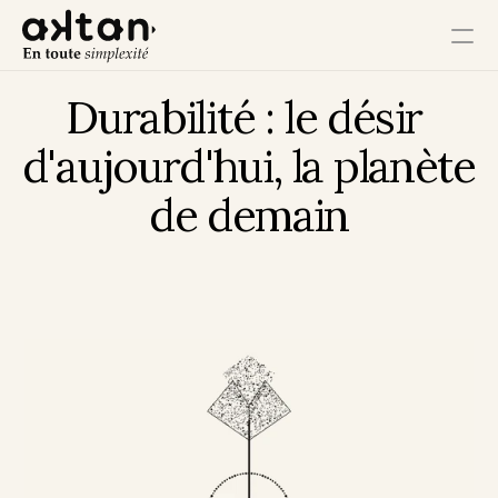
Durabilité : le désir 
Formation
d'aujourd'hui, la planète 
Agence
de demain
Ressources
Impact Utilisateur
Impact Client
Impact Collaborateur
Impact Écosystème
Impact Croissance
Impact Opérations
Contact