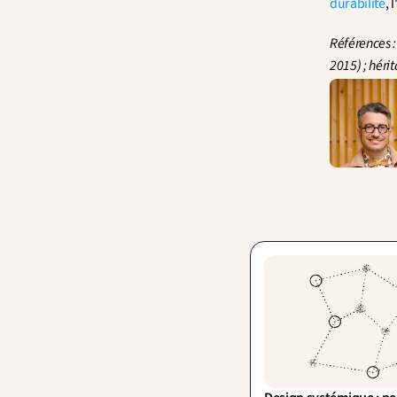
durabilité
, l
Références : 
2015) ; héri