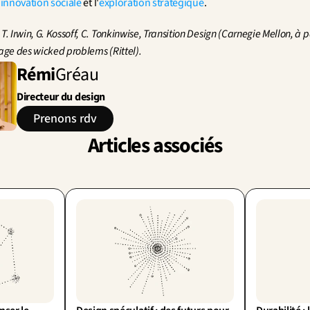
'
innovation sociale
 et l'
exploration stratégique
.
T. Irwin, G. Kossoff, C. Tonkinwise, Transition Design (Carnegie Mellon, à pa
tage des wicked problems (Rittel).
Rémi
Gréau
Directeur du design
Prenons rdv
Articles associés