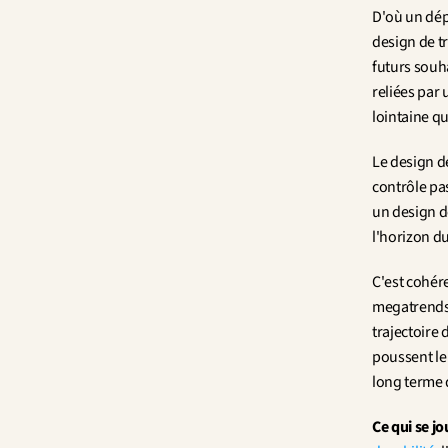
D'où un dépl
design de tr
futurs souh
reliées par 
lointaine q
Le design d
contrôle pas
un design de
l'horizon du
C'est cohér
megatrends.
trajectoire 
poussent le
long terme 
Ce qui se jou