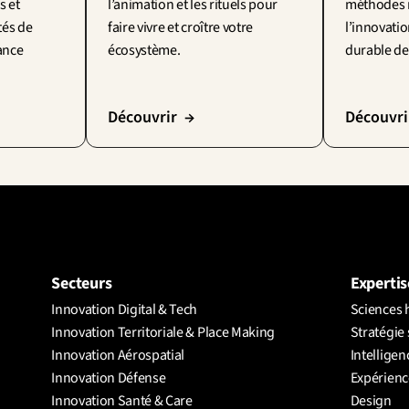
 et 
l’animation et les rituels pour 
méthodes r
és de 
faire vivre et croître votre 
l’innovatio
sance
écosystème.
durable de
Découvrir  →
Découvri
Secteurs
Expertis
Innovation Digital & Tech
Sciences 
Innovation Territoriale & Place Making
Stratégie 
Innovation Aérospatial
Intelligenc
Innovation Défense
Expérience
Innovation Santé & Care
Design