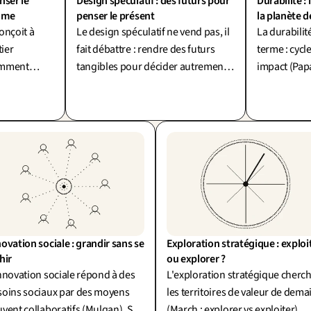
ser le 
Design spéculatif : des futurs pour 
Durabilité : 
ôme
penser le présent
la planète 
onçoit à
Le design spéculatif ne vend pas, il
La durabilit
tier
fait débattre : rendre des futurs
terme : cycl
omment
tangibles pour décider autrement
impact (Papa
e réel ? Un
aujourd'hui. Concevoir non pour
Mais le desig
maîtriser, mais pour faire émerger.
consommer. 
contre la p
ovation sociale : grandir sans se 
Exploration stratégique : exploit
hir
ou explorer ?
nnovation sociale répond à des
L'exploration stratégique cherc
soins sociaux par des moyens
les territoires de valeur de dema
vent collaboratifs (Mulgan). Sa
(March : explorer vs exploiter).