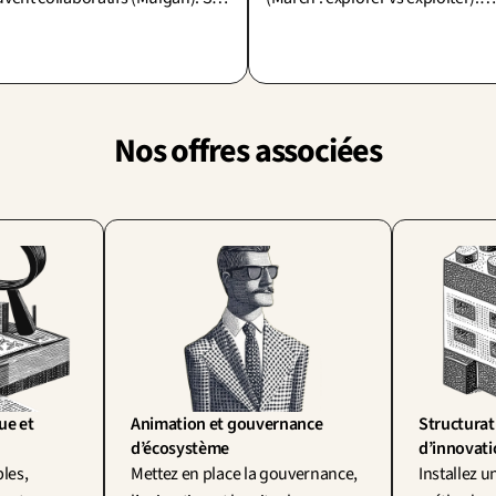
sion : l'impact local contre le
Sous la pression du court terme
sage à l'échelle, grandir sans se
optimise l'existant et on néglige
hir.
l'inconnu.
Nos offres associées
e et 
Animation et gouvernance 
Structurat
d’écosystème
d’innovat
les, 
Mettez en place la gouvernance, 
Installez u