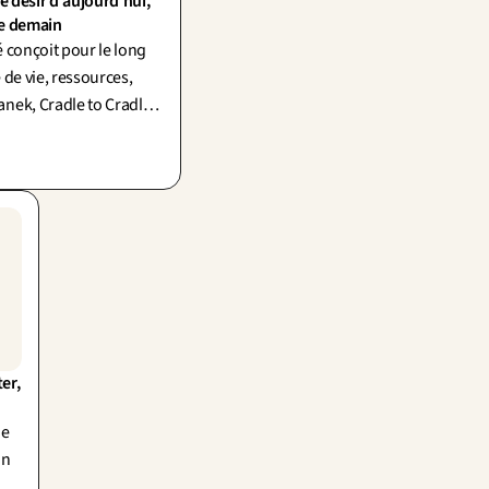
le désir d'aujourd'hui, 
de demain
é conçoit pour le long
e de vie, ressources,
nek, Cradle to Cradle).
n fait aussi
Le désir d'aujourd'hui
lanète de demain.
er, 
he
in