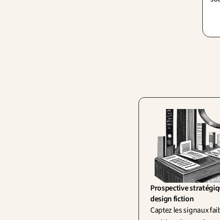
ten
pas
tra
Prospective stratégiqu
design fiction
Captez les signaux faib