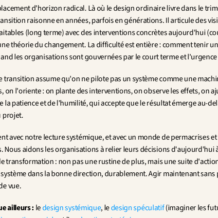
acement d'horizon radical. Là où le design ordinaire livre dans le trime
ansition raisonne en années, parfois en générations. Il articule des visi
aitables (long terme) avec des interventions concrètes aujourd'hui (cou
une théorie du changement. La difficulté est entière : comment tenir un
uand les organisations sont gouvernées par le court terme et l'urgence
e transition assume qu'on ne pilote pas un système comme une machine
, on l'oriente : on plante des interventions, on observe les effets, on aju
 la patience et de l'humilité, qui accepte que le résultat émerge au-del
 projet.
ent avec notre lecture systémique, et avec un monde de permacrises et 
 Nous aidons les organisations à relier leurs décisions d'aujourd'hui à
de transformation : non pas une rustine de plus, mais une suite d'action
 système dans la bonne direction, durablement. Agir maintenant sans p
de vue.
e ailleurs :
 le 
design systémique
, le 
design spéculatif