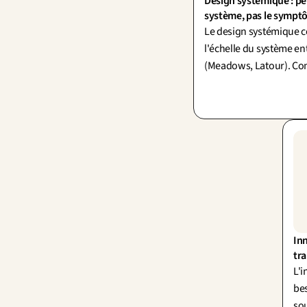
Design systémique : pen
système, pas le sympt
Le design systémique c
l'échelle du système en
(Meadows, Latour). C
simplifier sans mutiler l
mot : simplexité.
Inn
tra
L'i
be
sou