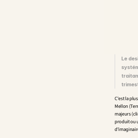
Le des
systém
traita
trimes
C'est la plu
Mellon (Terr
majeurs (cli
produit ou u
d'imaginair