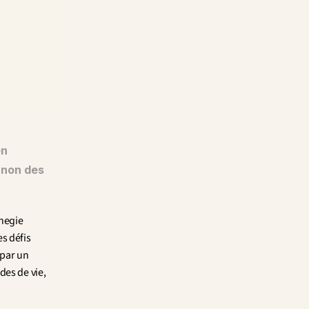
n 
 non des 
negie 
s défis 
par un 
es de vie, 