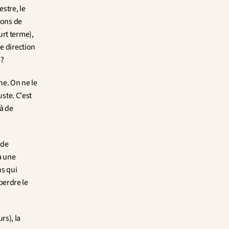
stre, le 
ons de 
rt terme), 
e direction 
 ?
. On ne le 
ste. C'est 
à de 
de 
 une 
s qui 
erdre le 
 (imaginer les futurs), la 