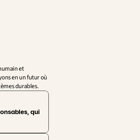
humain et 
ons en un futur où 
stèmes durables.
onsables, qui 