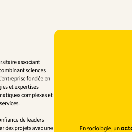
sitaire associant 
combinant sciences 
L'entreprise fondée en 
es et expertises 
matiques complexes et 
services.
onfiance de leaders 
er des projets avec une 
En sociologie, un 
act