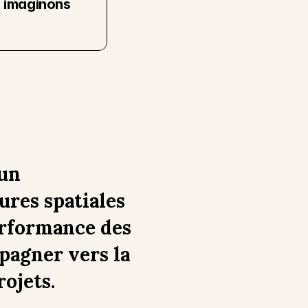
 imaginons 
un 
res spatiales 
erformance des 
pagner vers la 
rojets.