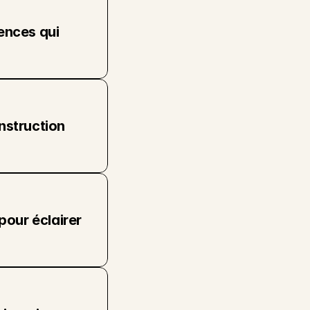
nces qui 
struction 
our éclairer 