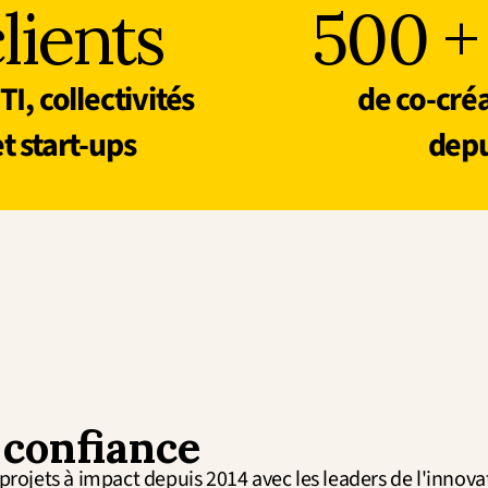
lients
500 +
, collectivités 
de co-créa
et start-ups
depu
 confiance
projets à impact depuis 2014 avec les leaders de l'innovat