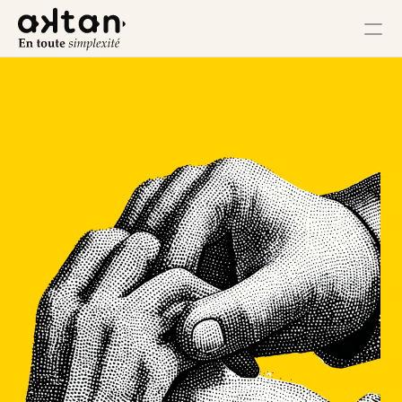
Formation
Agence
Ressources
Impact Utilisateur
Impact Client
Impact Collaborateur
Impact Écosystème
Impact Croissance
Impact Opérations
Contact