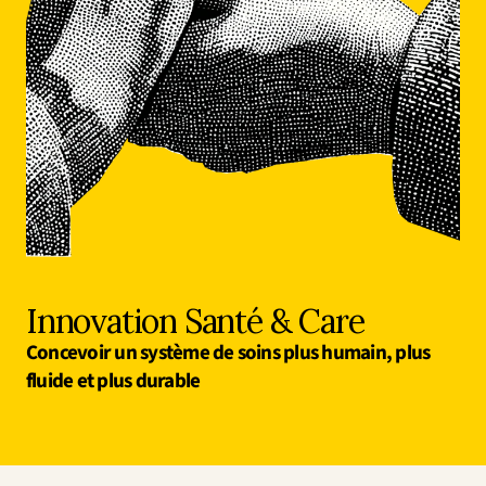
Innovation
Sciences humaines et sociales
Intelligence artificielle
Stratégie services
Design
Expérience client & collaborateur
Aérospatial
Défense
Santé & Care
Immobilier
Banque et Assurance
Mobilité et Transport
Innovation Santé & Care
Énergie
Concevoir un système de soins plus humain, plus 
Digital & Tech
Territoires & Place Making
fluide et plus durable 