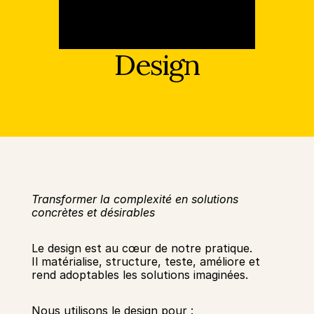
Innovation
Sciences humaines et sociales
Intelligence artificielle
Stratégie services
Design
Design
Expérience client & collaborateur
Aérospatial
Défense
Santé & Care
Immobilier
Banque et Assurance
Mobilité et Transport
Transformer la complexité en solutions 
Énergie
concrètes et désirables
Digital & Tech
Territoires & Place Making
Le design est au cœur de notre pratique.
Il matérialise, structure, teste, améliore et 
rend adoptables les solutions imaginées.
Nous utilisons le design pour :