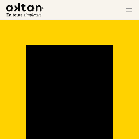
Formation
Agence
Ressources
Impact Utilisateur
Impact Client
Impact Collaborateur
Impact Écosystème
Impact Croissance
Impact Opérations
Contact