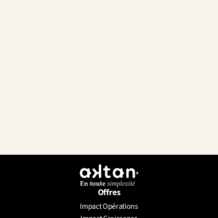
Offres
Impact Opérations
Envoyer un message