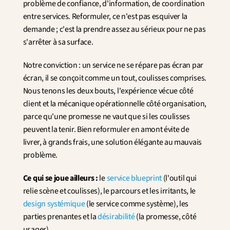
problème de confiance, d'information, de coordination 
entre services. Reformuler, ce n'est pas esquiver la 
demande ; c'est la prendre assez au sérieux pour ne pas 
s'arrêter à sa surface.
Notre conviction : un service ne se répare pas écran par 
écran, il se conçoit comme un tout, coulisses comprises. 
Nous tenons les deux bouts, l'expérience vécue côté 
client et la mécanique opérationnelle côté organisation, 
parce qu'une promesse ne vaut que si les coulisses 
peuvent la tenir. Bien reformuler en amont évite de 
livrer, à grands frais, une solution élégante au mauvais 
problème.
Ce qui se joue ailleurs :
 le 
service blueprint
 (l'outil qui 
relie scène et coulisses), le parcours et les irritants, le 
design systémique
 (le service comme système), les 
parties prenantes et la 
désirabilité
 (la promesse, côté 
usager).