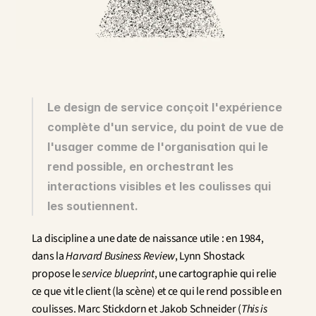
Innovation
Sciences humaines et sociales
Intelligence artificielle
Stratégie services
Design
Expérience client & collaborateur
Le design de service conçoit l'expérience 
Aérospatial
complète d'un service, du point de vue de 
Défense
l'usager comme de l'organisation qui le 
Santé & Care
Immobilier
rend possible, en orchestrant les 
Banque et Assurance
interactions visibles et les coulisses qui 
Mobilité et Transport
les soutiennent.
Énergie
Digital & Tech
La discipline a une date de naissance utile : en 1984, 
Territoires & Place Making
dans la 
Harvard Business Review
, Lynn Shostack 
propose le 
service blueprint
, une cartographie qui relie 
ce que vit le client (la scène) et ce qui le rend possible en 
coulisses. Marc Stickdorn et Jakob Schneider (
This is 