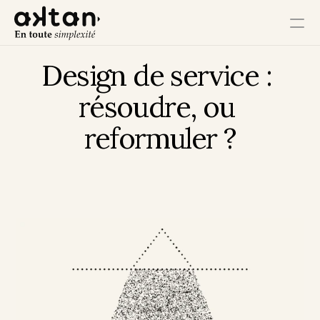
Design de service : 
Formation
résoudre, ou 
Agence
reformuler ?
Ressources
Impact Utilisateur
Impact Client
Impact Collaborateur
Impact Écosystème
Impact Croissance
Impact Opérations
Contact