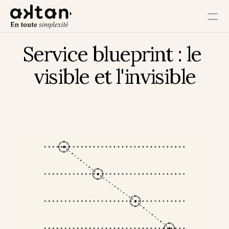
Service blueprint : le 
Formation
visible et l'invisible
Agence
Ressources
Impact Utilisateur
Impact Client
Impact Collaborateur
Impact Écosystème
Impact Croissance
Impact Opérations
Contact