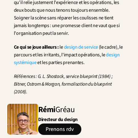
qu'il relie justement l'expérience et les opérations, les 
deux bouts que nous tenons toujours ensemble. 
Soigner la scène sans réparer les coulisses ne tient 
jamais longtemps : une promesse client ne vaut que si 
l'organisation peut la servir.
Ce qui se joue ailleurs :
 le 
design de service
 (le cadre), le 
parcours et les irritants, l'impact opérations, le 
design 
systémique
 et les parties prenantes.
Références : G. L. Shostack, service blueprint (1984) ; 
Bitner, Ostrom & Morgan, formalisation du blueprint 
(2008).
Rémi
Gréau
Directeur du design
Prenons rdv