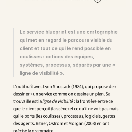
Innovation
Sciences humaines et sociales
Intelligence artificielle
Stratégie services
Design
Le service blueprint est une cartographie 
Expérience client & collaborateur
qui met en regard le parcours visible du 
client et tout ce qui le rend possible en 
Aérospatial
Défense
coulisses : actions des équipes, 
Santé & Care
systèmes, processus, séparés par une « 
Immobilier
ligne de visibilité ».
Banque et Assurance
Mobilité et Transport
L'outil naît avec Lynn Shostack (1984), qui propose de « 
Énergie
dessiner » un service comme on dessine un plan. Sa 
Digital & Tech
trouvaille est la 
ligne de visibilité
 : la frontière entre ce 
Territoires & Place Making
que le client perçoit (la scène) et ce qu'il ne voit pas mais 
qui le porte (les coulisses), processus, logiciels, gestes 
des agents. Bitner, Ostrom et Morgan (2008) en ont 
précisé la grammaire.