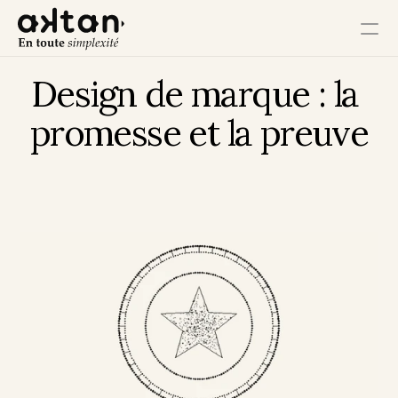
Design de marque : la 
Formation
promesse et la preuve
Agence
Ressources
Impact Utilisateur
Impact Client
Impact Collaborateur
Impact Écosystème
Impact Croissance
Impact Opérations
Contact