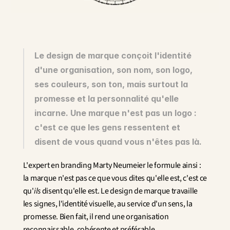
Innovation
Sciences humaines et sociales
Intelligence artificielle
Stratégie services
Design
Le design de marque conçoit l'identité 
Expérience client & collaborateur
d'une organisation, son nom, son logo, 
ses couleurs, son ton, mais surtout la 
Aérospatial
Défense
promesse et la personnalité qu'elle 
Santé & Care
incarne. Une marque n'est pas un logo : 
Immobilier
c'est ce que les gens ressentent et 
Banque et Assurance
disent de vous quand vous n'êtes pas là.
Mobilité et Transport
Énergie
L'expert en branding Marty Neumeier le formule ainsi : 
Digital & Tech
la marque n'est pas ce que vous dites qu'elle est, c'est ce 
Territoires & Place Making
qu'
ils
 disent qu'elle est. Le design de marque travaille 
les signes, l'identité visuelle, au service d'un sens, la 
promesse. Bien fait, il rend une organisation 
reconnaissable, cohérente et préférable.