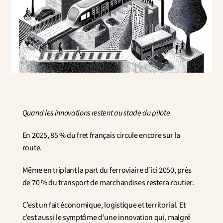
Innovation
Sciences humaines et sociales
Intelligence artificielle
Stratégie services
Design
Expérience client & collaborateur
Aérospatial
Défense
Santé & Care
Quand les innovations restent au stade du pilote 
Immobilier
Banque et Assurance
En 2025, 85 % du fret français circule encore sur la 
Mobilité et Transport
route.
Énergie
Digital & Tech
Même en triplant la part du ferroviaire d’ici 2050, près 
Territoires & Place Making
de 70 % du transport de marchandises restera routier.
C’est un fait économique, logistique et territorial. Et 
c’est aussi le symptôme d’une innovation qui, malgré 