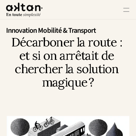
Formation
Innovation Mobilité & Transport
Décarboner la route : 
Agence
et si on arrêtait de 
Ressources
chercher la solution 
magique ?
Impact Utilisateur
Impact Client
Impact Collaborateur
Impact Écosystème
Impact Croissance
Impact Opérations
Contact