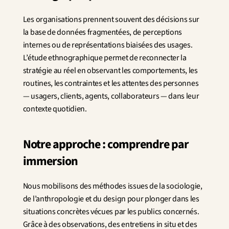
Innovation
Sciences humaines et sociales
Les organisations prennent souvent des décisions sur 
Intelligence artificielle
la base de données fragmentées, de perceptions 
Stratégie services
internes ou de représentations biaisées des usages. 
Design
L’étude ethnographique permet de reconnecter la 
Expérience client & collaborateur
stratégie au réel en observant les comportements, les 
routines, les contraintes et les attentes des personnes 
Aérospatial
— usagers, clients, agents, collaborateurs — dans leur 
Défense
contexte quotidien.
Santé & Care
Immobilier
Banque et Assurance
Notre approche : comprendre par 
Mobilité et Transport
Énergie
immersion
Digital & Tech
Territoires & Place Making
Nous mobilisons des méthodes issues de la sociologie, 
de l’anthropologie et du design pour plonger dans les 
situations concrètes vécues par les publics concernés. 
Grâce à des observations, des entretiens in situ et des 