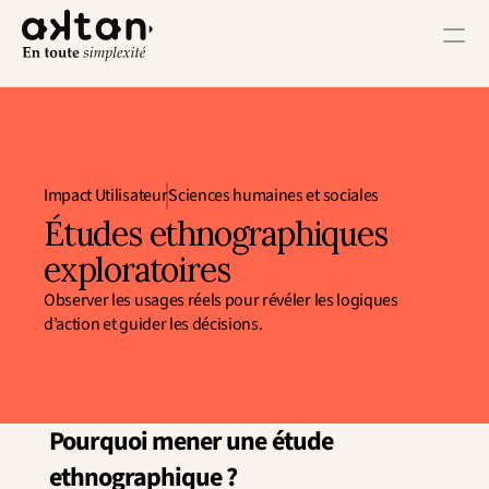
Formation
Agence
Impact Utilisateur
Sciences humaines et sociales
Ressources
Études ethnographiques 
exploratoires
Impact Utilisateur
Observer les usages réels pour révéler les logiques 
Impact Client
d’action et guider les décisions.
Impact Collaborateur
Impact Écosystème
Impact Croissance
Impact Opérations
Pourquoi mener une étude 
Contact
ethnographique ?