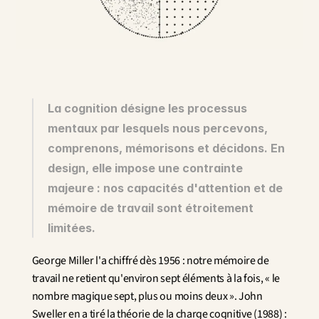
Innovation
Sciences humaines et sociales
Intelligence artificielle
Stratégie services
Design
Expérience client & collaborateur
La cognition désigne les processus 
Aérospatial
mentaux par lesquels nous percevons, 
Défense
comprenons, mémorisons et décidons. En 
Santé & Care
Immobilier
design, elle impose une contrainte 
Banque et Assurance
majeure : nos capacités d'attention et de 
Mobilité et Transport
mémoire de travail sont étroitement 
Énergie
limitées.
Digital & Tech
Territoires & Place Making
George Miller l'a chiffré dès 1956 : notre mémoire de 
travail ne retient qu'environ sept éléments à la fois, « le 
nombre magique sept, plus ou moins deux ». John 
Sweller en a tiré la théorie de la charge cognitive (1988) : 