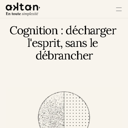
Cognition : décharger 
Formation
l'esprit, sans le 
Agence
débrancher
Ressources
Impact Utilisateur
Impact Client
Impact Collaborateur
Impact Écosystème
Impact Croissance
Impact Opérations
Contact