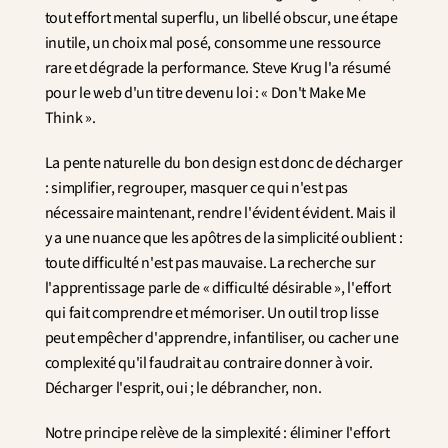
tout effort mental superflu, un libellé obscur, une étape 
inutile, un choix mal posé, consomme une ressource 
rare et dégrade la performance. Steve Krug l'a résumé 
pour le web d'un titre devenu loi : « Don't Make Me 
Think ».
La pente naturelle du bon design est donc de décharger 
: simplifier, regrouper, masquer ce qui n'est pas 
nécessaire maintenant, rendre l'évident évident. Mais il 
y a une nuance que les apôtres de la simplicité oublient : 
toute difficulté n'est pas mauvaise. La recherche sur 
l'apprentissage parle de « difficulté désirable », l'effort 
qui fait comprendre et mémoriser. Un outil trop lisse 
peut empêcher d'apprendre, infantiliser, ou cacher une 
complexité qu'il faudrait au contraire donner à voir. 
Décharger l'esprit, oui ; le débrancher, non.
Notre principe relève de la simplexité : éliminer l'effort 