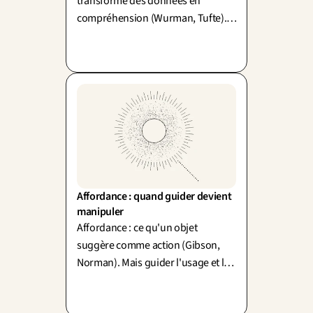
transforme des données en
compréhension (Wurman, Tufte).
Mais passer de la donnée au sens,
c'est interpréter : clarifier sans
trahir est un vrai travail.
Affordance : quand guider devient 
manipuler
Affordance : ce qu'un objet
suggère comme action (Gibson,
Norman). Mais guider l'usage et le
manipuler partagent la même
mécanique. Où passe la ligne ?