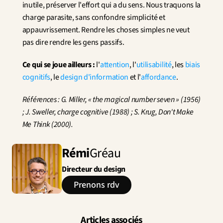
inutile, préserver l'effort qui a du sens. Nous traquons la 
charge parasite, sans confondre simplicité et 
appauvrissement. Rendre les choses simples ne veut 
pas dire rendre les gens passifs.
Ce qui se joue ailleurs :
 l'
attention
, l'
utilisabilité
, les 
biais 
cognitifs
, le 
design d'information
 et l'
affordance
.
Références : G. Miller, « the magical number seven » (1956) 
; J. Sweller, charge cognitive (1988) ; S. Krug, Don't Make 
Me Think (2000).
Rémi
Gréau
Directeur du design
Prenons rdv
Articles associés