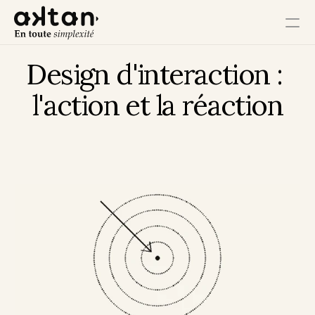
Design d'interaction : 
Formation
l'action et la réaction
Agence
Ressources
Impact Utilisateur
Impact Client
Impact Collaborateur
Impact Écosystème
Impact Croissance
Impact Opérations
Contact