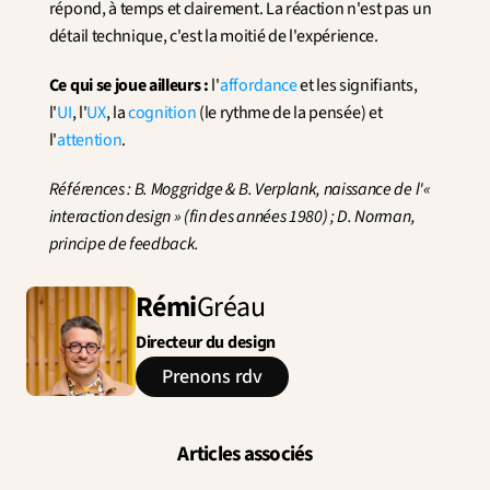
répond, à temps et clairement. La réaction n'est pas un 
détail technique, c'est la moitié de l'expérience.
Ce qui se joue ailleurs :
 l'
affordance
 et les signifiants, 
l'
UI
, l'
UX
, la 
cognition
 (le rythme de la pensée) et 
l'
attention
.
Références : B. Moggridge & B. Verplank, naissance de l'« 
interaction design » (fin des années 1980) ; D. Norman, 
principe de feedback.
Rémi
Gréau
Directeur du design
Prenons rdv
Articles associés