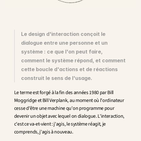
Innovation
Sciences humaines et sociales
Intelligence artificielle
Stratégie services
Design
Le design d'interaction conçoit le 
Expérience client & collaborateur
dialogue entre une personne et un 
système : ce que l'on peut faire, 
Aérospatial
Défense
comment le système répond, et comment 
Santé & Care
cette boucle d'actions et de réactions 
Immobilier
construit le sens de l'usage.
Banque et Assurance
Mobilité et Transport
Le terme est forgé à la fin des années 1980 par Bill 
Énergie
Moggridge et Bill Verplank, au moment où l'ordinateur 
Digital & Tech
cesse d'être une machine qu'on programme pour 
Territoires & Place Making
devenir un objet avec lequel on dialogue. L'interaction, 
c'est ce va-et-vient : j'agis, le système réagit, je 
comprends, j'agis à nouveau.