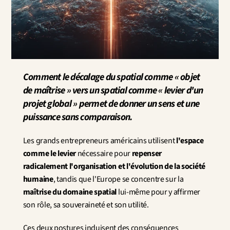
Innovation
Sciences humaines et sociales
Intelligence artificielle
Stratégie services
Design
Expérience client & collaborateur
Comment le décalage du spatial comme « objet 
Aérospatial
de maîtrise » vers un spatial comme « levier d'un 
Défense
projet global » permet de donner un sens et une 
Santé & Care
puissance sans comparaison.
Immobilier
Banque et Assurance
Les grands entrepreneurs américains utilisent 
l'espace 
Mobilité et Transport
comme le levier
 nécessaire pour 
repenser 
Énergie
radicalement l'organisation et l'évolution de la société 
Digital & Tech
Territoires & Place Making
humaine
, tandis que l'Europe se concentre sur la 
maîtrise du domaine spatial
 lui-même pour y affirmer 
son rôle, sa souveraineté et son utilité.
Ces deux postures induisent des conséquences 