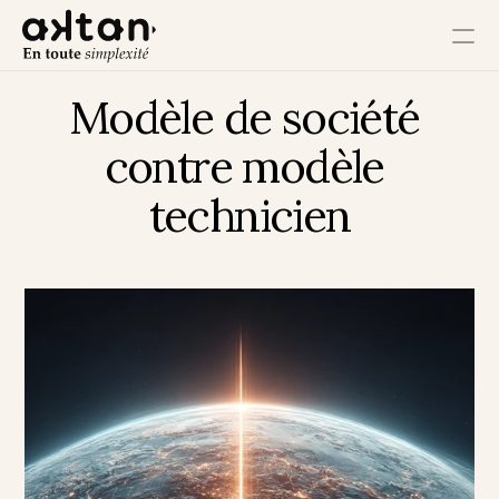
Modèle de société 
Formation
contre modèle 
Agence
technicien
Ressources
Impact Utilisateur
Impact Client
Impact Collaborateur
Impact Écosystème
Impact Croissance
Impact Opérations
Contact