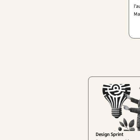
l'a
Mai
ris
pro
pro
Design Sprint