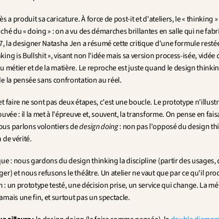
s a produit sa caricature. À force de post-it et d'ateliers, le « thinking » 
ché du « doing » : on a vu des démarches brillantes en salle qui ne fabr
7, la designer Natasha Jen a résumé cette critique d'une formule restée 
ing is Bullshit », visant non l'idée mais sa version process-isée, vidée d
u métier et de la matière. Le reproche est juste quand le design thinkin
de la pensée sans confrontation au réel.
t faire ne sont pas deux étapes, c'est une boucle. Le prototype n'illustr
ouvée : il la met à l'épreuve et, souvent, la transforme. On pense en faisa
us parlons volontiers de 
design doing
 : non pas l'opposé du design thi
 de vérité.
ue : nous gardons du design thinking la discipline (partir des usages, 
er) et nous refusons le théâtre. Un atelier ne vaut que par ce qu'il prod
in : un prototype testé, une décision prise, un service qui change. La mé
mais une fin, et surtout pas un spectacle.