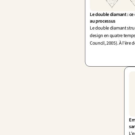
Le double diamant : ce qu
au processus
Le double diamant stru
design en quatre temps
Council, 2005). À l'ère de
générative, diverger ne
presque plus rien : la 
devient l'enjeu.
Emp
san
L'