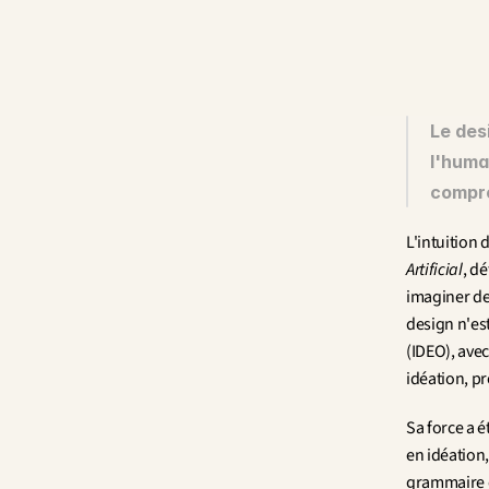
Le des
l'huma
compré
L'intuition 
Artificial
, d
imaginer des
design n'es
(IDEO), avec
idéation, pr
Sa force a 
en idéation,
grammaire 