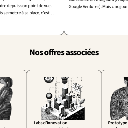
utre depuis son point de vue.
Google Ventures). Mais cinq jour
s se mettre à sa place, c'est
testent une solution, ils ne suffi
quer de l'y remplacer. La
pas à bien poser le problème.
ximité du terrain contre la
jection.
Nos offres associées
Labs d’innovation
Prototype 