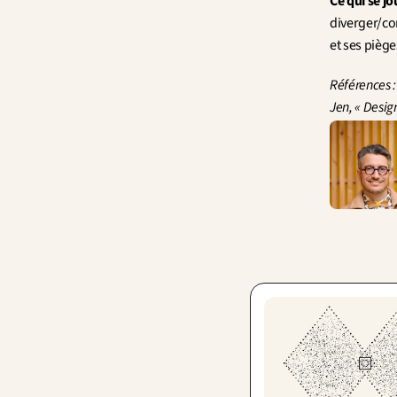
Ce qui se jou
diverger/con
et ses piège
Références : 
Jen, « Design