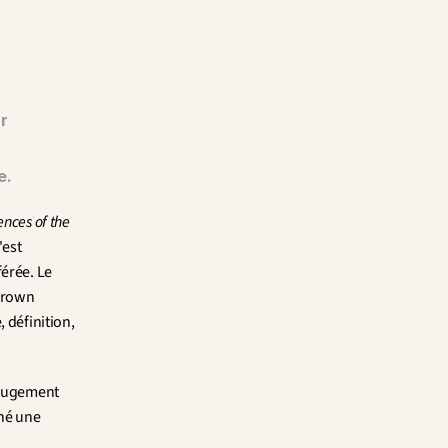
r 
e.
nces of the 
est 
érée. Le 
Brown 
 définition, 
 jugement 
né une 