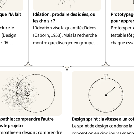
e l'IA fait 
Idéation : produire des idées, ou 
Prototypage 
les choisir ?
pour appre
cture le
L'idéation vise la quantité d'idées
Prototyper, 
 (Design
(Osborn, 1953). Mais la recherche
testable tôt 
 l'IA
montre que diverger en groupe
chaque essai
 coûte
déçoit souvent : la vraie valeur est
Un prototyp
convergence
dans la convergence.
réponse, c'e
athie : comprendre l'autre 
Design sprint : la vitesse a un co
s le projeter
Le sprint de design condense la
empathie en design : comprendre
conception en cinq jours (Knapp