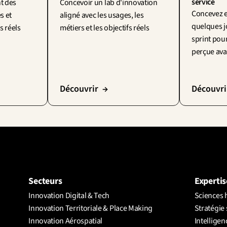
service
 des 
Concevoir un lab d'innovation 
Concevez et
s et 
aligné avec les usages, les 
quelques j
s réels
métiers et les objectifs réels
sprint pour
perçue avan
Découvrir  →
Découvri
Secteurs
Expertis
Innovation Digital & Tech
Sciences 
Innovation Territoriale & Place Making
Stratégie 
Innovation Aérospatial
Intelligenc