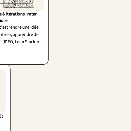
& itérations : rater 
ndre
c'est rendre une idée
; itérer, apprendre de
 (IDEO, Lean Startup).
e n'est pas une
st une question.
ût
,