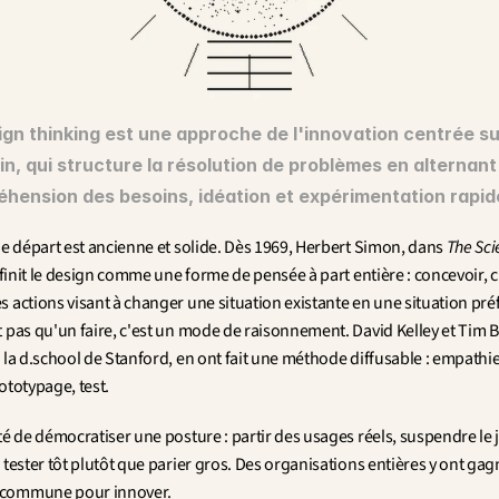
ign thinking est une approche de l'innovation centrée su
in, qui structure la résolution de problèmes en alternant 
hension des besoins, idéation et expérimentation rapid
de départ est ancienne et solide. Dès 1969, Herbert Simon, dans 
The Scie
éfinit le design comme une forme de pensée à part entière : concevoir, c'
 actions visant à changer une situation existante en une situation préf
t pas qu'un faire, c'est un mode de raisonnement. David Kelley et Tim 
 la d.school de Stanford, en ont fait une méthode diffusable : empathie,
ototypage, test.
été de démocratiser une posture : partir des usages réels, suspendre le
 tester tôt plutôt que parier gros. Des organisations entières y ont gag
commune pour innover.