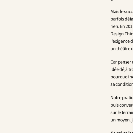
Mais le succè
parfois déta
rien. En 201
Design Think
l'exigence d
un théâtre 
Car penser e
idée déjà tr
pourquoi no
sa condition
Notre pratiq
puis converg
sur le terra
un moyen, ja