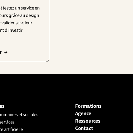
 testez un service en 
ours grâce au design 
 valider sa valeur 
t d'investir
r  →
es
Formations
Agence
humaines et sociales
Ressources
services
Contact
e artificielle