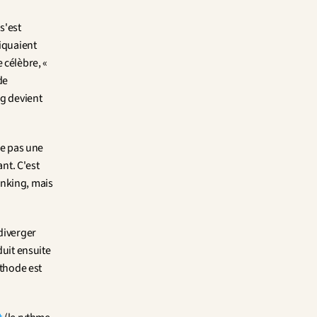
s'est 
iquaient 
célèbre, « 
e 
g devient 
e pas une 
nt. C'est 
nking, mais 
diverger 
uit ensuite 
thode est 