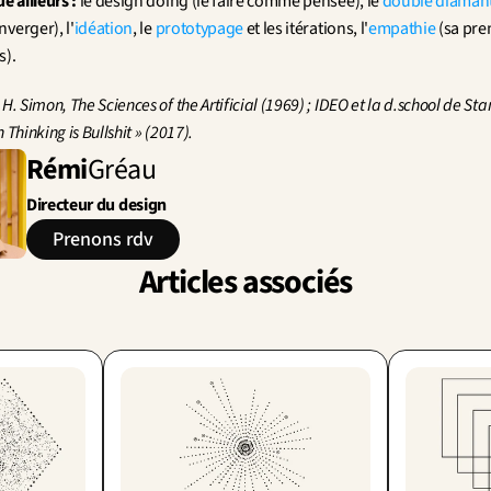
e ailleurs :
 le design doing (le faire comme pensée), le 
double diaman
verger), l'
idéation
, le 
prototypage
 et les itérations, l'
empathie
 (sa pre
s).
H. Simon, The Sciences of the Artificial (1969) ; IDEO et la d.school de Stan
 Thinking is Bullshit » (2017).
Rémi
Gréau
Directeur du design
Prenons rdv
Articles associés