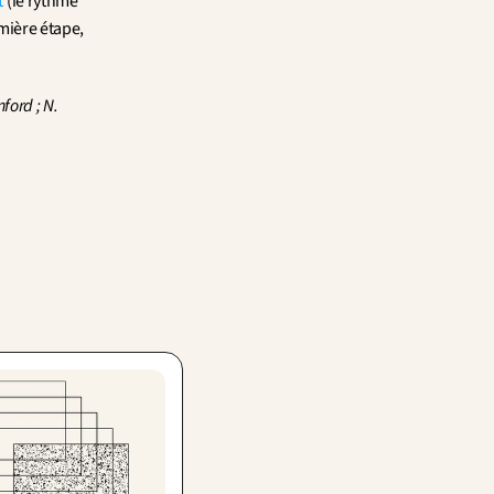
t
 (le rythme 
mière étape, 
ford ; N. 