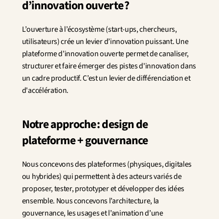
d’innovation ouverte ?
Innovation
Sciences humaines et sociales
Intelligence artificielle
L’ouverture à l’écosystème (start‑ups, chercheurs, 
Stratégie services
utilisateurs) crée un levier d’innovation puissant. Une 
Design
plateforme d’innovation ouverte permet de canaliser, 
Expérience client & collaborateur
structurer et faire émerger des pistes d'innovation dans 
un cadre productif. C’est un levier de différenciation et 
Aérospatial
d'accélération.
Défense
Santé & Care
Immobilier
Notre approche : design de 
Banque et Assurance
plateforme + gouvernance
Mobilité et Transport
Énergie
Digital & Tech
Nous concevons des plateformes (physiques, digitales 
Territoires & Place Making
ou hybrides) qui permettent à des acteurs variés de 
proposer, tester, prototyper et développer des idées 
ensemble. Nous concevons l’architecture, la 
gouvernance, les usages et l’animation d’une 