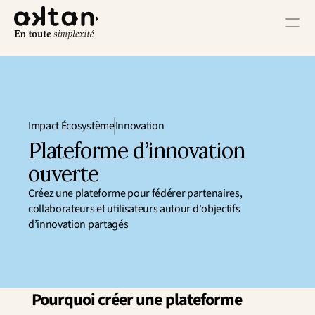
Formation
Agence
Impact Écosystème
Innovation
Ressources
Plateforme d’innovation 
ouverte
Impact Utilisateur
Créez une plateforme pour fédérer partenaires, 
Impact Client
collaborateurs et utilisateurs autour d'objectifs 
Impact Collaborateur
d’innovation partagés
Impact Écosystème
Impact Croissance
Impact Opérations
Contact
Pourquoi créer une plateforme 