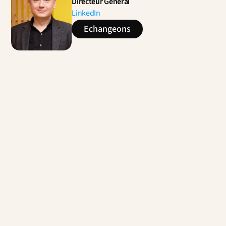
Directeur Général
LinkedIn
Echangeons
Contactez-nous
Étude prospective sur le futur de 
l'automatisation industrielle