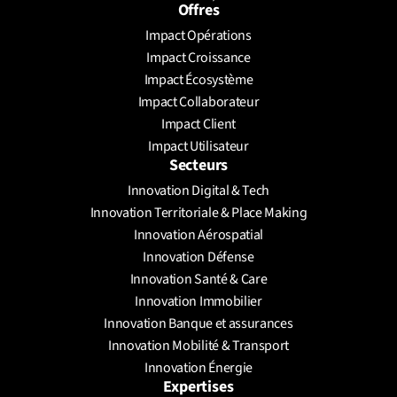
Offres
Impact Opérations
Envoyer un message
Impact Croissance
Prendre un rendez-vous
Impact Écosystème
Impact Collaborateur
Impact Client
Impact Utilisateur
Secteurs
Innovation Digital & Tech
Innovation Territoriale & Place Making
Innovation Aérospatial
Innovation Défense
Innovation Santé & Care
Innovation Immobilier
Innovation Banque et assurances
Innovation Mobilité & Transport
Innovation Énergie
Expertises