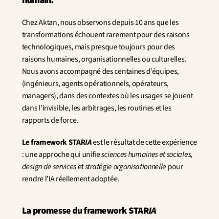
humain.
Innovation
Sciences humaines et sociales
Chez Aktan, nous observons depuis 10 ans que les 
Intelligence artificielle
transformations échouent rarement pour des raisons 
Stratégie services
technologiques, mais presque toujours pour des 
Design
Expérience client & collaborateur
raisons humaines, organisationnelles ou culturelles.
Nous avons accompagné des centaines d’équipes, 
(ingénieurs, agents opérationnels, opérateurs, 
Aérospatial
Défense
managers), dans des contextes où les usages se jouent 
Santé & Care
dans l’invisible, les arbitrages, les routines et les 
Immobilier
rapports de force.
Banque et Assurance
Mobilité et Transport
Le framework STAR
IA
 est le résultat de cette expérience 
Énergie
: une approche qui unifie 
sciences humaines et sociales
, 
Digital & Tech
design de services
 et 
stratégie organisationnelle
 pour 
Territoires & Place Making
rendre l’IA réellement adoptée.
La promesse du framework STAR
IA