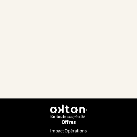
Offres
Impact Opérations
Envoyer un message