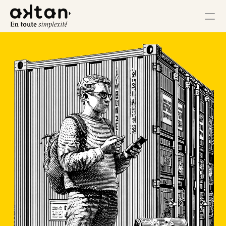
Formation
Agence
Ressources
Impact Utilisateur
Impact Client
Impact Collaborateur
Impact Écosystème
Impact Croissance
Impact Opérations
Contact