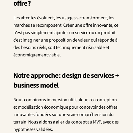
offre ?
Innovation
Sciences humaines et sociales
Intelligence artificielle
Les attentes évoluent, les usages se transforment, les 
Stratégie services
marchés se recomposent. Créer une offre innovante, ce 
Design
n’est pas simplement ajouter un service ou un produit : 
Expérience client & collaborateur
c’est imaginer une proposition de valeur qui réponde à 
des besoins réels, soit techniquement réalisable et 
Aérospatial
économiquement viable.
Défense
Santé & Care
Immobilier
Notre approche : design de services + 
Banque et Assurance
business model
Mobilité et Transport
Énergie
Digital & Tech
Nous combinons immersion utilisateur, co-conception 
Territoires & Place Making
et modélisation économique pour concevoir des offres 
innovantes fondées sur une vraie compréhension du 
terrain. Nous aidons à aller du concept au MVP, avec des 
hypothèses validées.