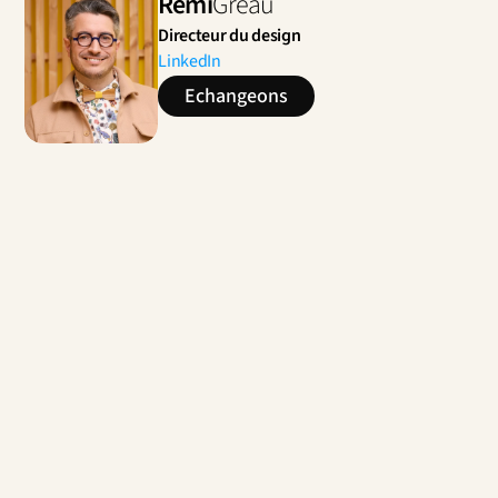
Rémi
Gréau
Directeur du design
LinkedIn
Echangeons
Contactez-nous
Design de services de maintenance moteur à 